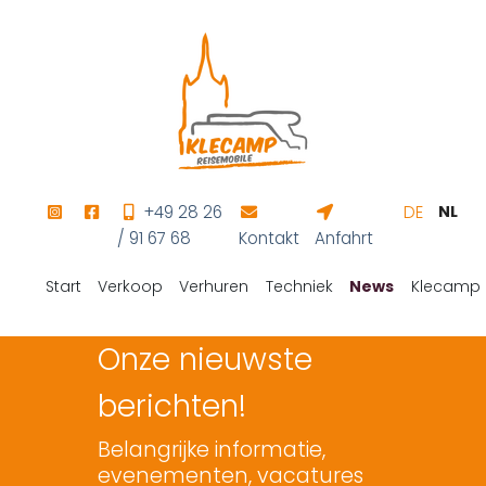
+49 28 26
DE
NL
/ 91 67 68
Kontakt
Anfahrt
Start
Verkoop
Verhuren
Techniek
News
Klecamp
Onze nieuwste
berichten!
Belangrijke informatie,
evenementen, vacatures