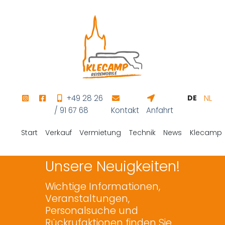
+49 28 26
DE
NL
/ 91 67 68
Kontakt
Anfahrt
Start
Verkauf
Vermietung
Technik
News
Klecamp
Unsere Neuigkeiten!
Wichtige Informationen,
Veranstaltungen,
Personalsuche und
Rückrufaktionen finden Sie